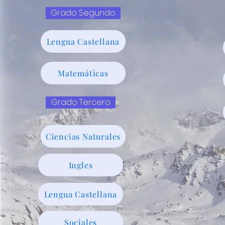
Grado Segundo
Lengua Castellana
Matemáticas
Grado Tercero
Ciencias Naturales
Ingles
Lengua Castellana
Sociales