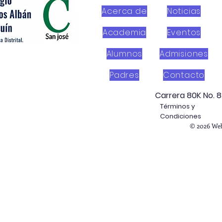
Acerca de
Noticias
Academia
Eventos
Alumnos
Admisiones
Padres
Contacto
Carrera 80K No. 8
Términos y
Condiciones
© 2026 Web